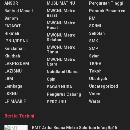
ANSOR
MUSLIMAT NU
Perguruan Tinggi
Bahtsul Masail
MWCNU Metro
Pondok Pesantren
Barat
Banom
RMI
MWCNU Metro
FATAYAT
SD/MI
Pusat
Hikmah
Sekolah
MWCNU Metro
Selatan
IPNU/IPPNU
SMK
MWCNU Metro
Keislaman
SMP
Timur
Khutbah
Syiar
MWCNU Metro
LAKPESDAM
TK/RA
Utara
LAZISNU
Tokoh
Nahdlatul Ulama
LBM
Ubudiyah
Opini
Lembaga
Uncategorized
PAGAR NUSA
LKKNU
Video
Pengurus Cabang
LP MA'ARIF
Warta
PERGUNU
Berita Terkini
BMT Artha Buana Metro Salurkan Infaq Rp15