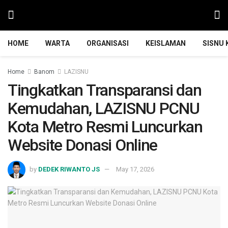
HOME
WARTA
ORGANISASI
KEISLAMAN
SISNU
Home
Banom
LAZISNU
Tingkatkan Transparansi dan
Kemudahan, LAZISNU PCNU
Kota Metro Resmi Luncurkan
Website Donasi Online
by
DEDEK RIWANTO JS
May 17, 2026