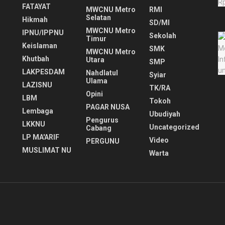
FATAYAT
MWCNU Metro
RMI
Selatan
Hikmah
SD/MI
MWCNU Metro
IPNU/IPPNU
Sekolah
Timur
Keislaman
SMK
MWCNU Metro
Khutbah
Utara
SMP
LAKPESDAM
Nahdlatul
Syiar
Ulama
LAZISNU
TK/RA
Opini
LBM
Tokoh
PAGAR NUSA
Lembaga
Ubudiyah
Pengurus
LKKNU
Uncategorized
Cabang
LP MA'ARIF
Video
PERGUNU
MUSLIMAT NU
Warta