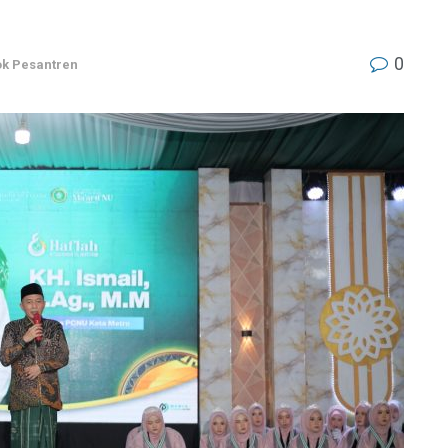
0
k Pesantren