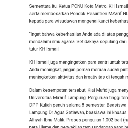
Sementara itu, Ketua PCNU Kota Metro, KH Ismail
serta membesarkan Pondok Pesantren Ma’arif NU 
kepada para wisudawan mengenai kunci keberhas
“Ingat bahwa keberhasilan Anda ada di atas pangg
mendalami ilmu agama. Setidaknya sepulang dari
tutur KH Ismail.
KH Ismail juga mengingatkan para santri untuk tet
Anda meningkat, jangan pernah merasa sudah pintar
meningkatkan aktivitas dan kreativitas di tengah 
Dalam kesempatan tersebut, Kiai Mufid juga men
Universitas Ma’arif Lampung. Perguruan tinggi t
DPP Kuliah penuh selama 8 semester. Beasiswa ini
Lampung Dr Agus Setiawan, beasiswa ini khusus kep
Alfiyah Ibnu Malik. Proses pengujian 1.002 bait 
para Ulama dan perwakilan tamu undangan yang ha