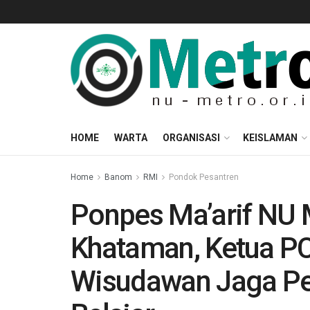
HOME
WARTA
ORGANISASI
KEISLAMAN
Home
Banom
RMI
Pondok Pesantren
Ponpes Ma’arif NU 
Khataman, Ketua P
Wisudawan Jaga Pe