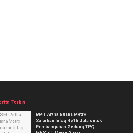
erita Terkini
BMT Artha Buana Metro
Salurkan Infaq Rp15 Juta untuk
Pembangunan Gedung TPQ
MWCNU Metro Pusat