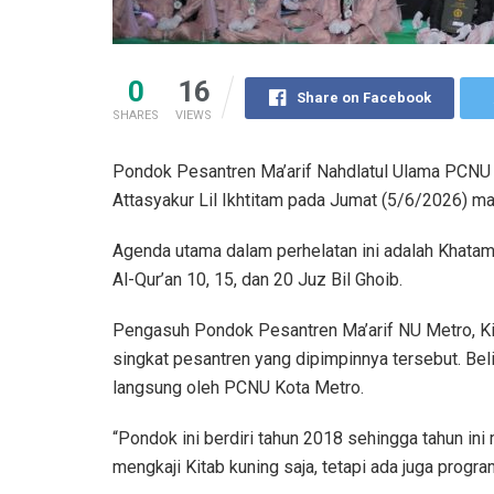
0
16
Share on Facebook
SHARES
VIEWS
Pondok Pesantren Ma’arif Nahdlatul Ulama PCNU
Attasyakur Lil Ikhtitam pada Jumat (5/6/2026) m
Agenda utama dalam perhelatan ini adalah Khatam
Al-Qur’an 10, 15, dan 20 Juz Bil Ghoib.
Pengasuh Pondok Pesantren Ma’arif NU Metro, Ki
singkat pesantren yang dipimpinnya tersebut. Be
langsung oleh PCNU Kota Metro.
“Pondok ini berdiri tahun 2018 sehingga tahun ini m
mengkaji Kitab kuning saja, tetapi ada juga program