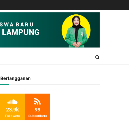
Berlangganan
23.9k
99
Followers
Subscribers