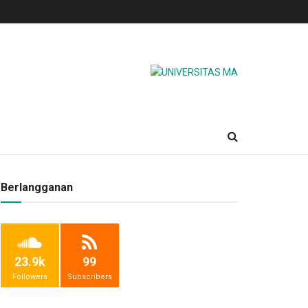
Berlangganan
23.9k
99
Followers
Subscribers