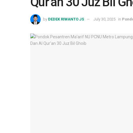
Qur’an 30 Juz Bil G
by
DEDEK RIWANTO JS
July 30, 2025
in
Pondo