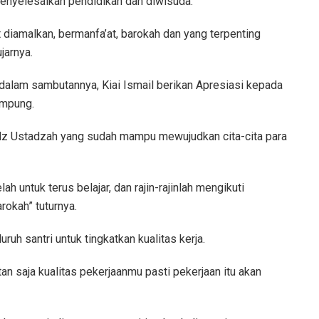
menyelesaikan pendidikan dan diwisuda.
iamalkan, bermanfa’at, barokah dan yang terpenting
jarnya.
alam sambutannya, Kiai Ismail berikan Apresiasi kepada
ampung.
z Ustadzah yang sudah mampu mewujudkan cita-cita para
ah untuk terus belajar, dan rajin-rajinlah mengikuti
rokah” tuturnya.
uh santri untuk tingkatkan kualitas kerja.
tan saja kualitas pekerjaanmu pasti pekerjaan itu akan