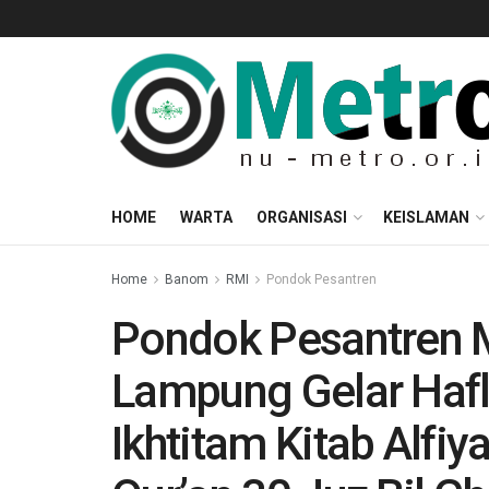
HOME
WARTA
ORGANISASI
KEISLAMAN
Home
Banom
RMI
Pondok Pesantren
Pondok Pesantren 
Lampung Gelar Hafla
Ikhtitam Kitab Alfiy