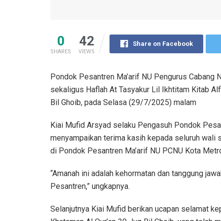
0
42
Share on Facebook
SHARES
VIEWS
Pondok Pesantren Ma’arif NU Pengurus Cabang Na
sekaligus Haflah At Tasyakur Lil Ikhtitam Kitab A
Bil Ghoib, pada Selasa (29/7/2025) malam
Kiai Mufid Arsyad selaku Pengasuh Pondok Pesa
menyampaikan terima kasih kepada seluruh wali 
di Pondok Pesantren Ma’arif NU PCNU Kota Metr
“Amanah ini adalah kehormatan dan tanggung jawa
Pesantren,” ungkapnya.
Selanjutnya Kiai Mufid berikan ucapan selamat kep