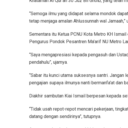
Khataman Al Qur’an 30 Juz Bil Ghoib, yang telah 
“Semoga ilmu yang didapat selama mondok dapat d
tetap menjaga amalan Ahlussunnah wal Jamaah,” u
Sementara itu Ketua PCNU Kota Metro KH Ismail d
Pengurus Pondok Pesantren Ma’arif NU Metro L
“Saya mengapresiasi kepada pengasuh dan Ustad
pendahulu”, ujarnya.
“Sabar itu kunci utama suksesnya santri. Jangan lel
pengajian supaya ilmunya nanti bermanfa’at dan ba
Diakhir sambutan Kiai Ismail berpesan kepada selur
“Tidak usah repot-repot mencari pekerjaan, tingka
datang dengan sendirinya”, tutupnya.