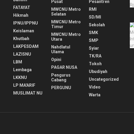
Pusat
Pesantren
FATAYAT
MWCNU Metro
RMI
Selatan
Hikmah
SD/MI
MWCNU Metro
IPNU/IPPNU
Sekolah
Timur
Keislaman
SMK
MWCNU Metro
Khutbah
Utara
SMP
LAKPESDAM
Nahdlatul
Syiar
Ulama
LAZISNU
TK/RA
Opini
LBM
Tokoh
PAGAR NUSA
Lembaga
Ubudiyah
Pengurus
LKKNU
Uncategorized
Cabang
LP MA'ARIF
Video
PERGUNU
MUSLIMAT NU
Warta