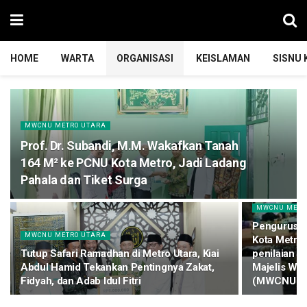
HOME
WARTA
ORGANISASI
KEISLAMAN
SISNU
MWCNU METRO UTARA
Prof. Dr. Subandi, M.M. Wakafkan Tanah
164 M² ke PCNU Kota Metro, Jadi Ladang
Pahala dan Tiket Surga
MWCNU METR
Pengurus C
MWCNU METRO UTARA
Kota Metro
Tutup Safari Ramadhan di Metro Utara, Kiai
penilaian 
Abdul Hamid Tekankan Pentingnya Zakat,
Majelis Wa
Fidyah, dan Adab Idul Fitri
(MWCNU) Se