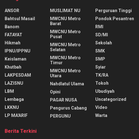
ANSOR
MUSLIMAT NU
Perguruan Tinggi
Bahtsul Masail
MWCNU Metro
Pondok Pesantren
Barat
Banom
RMI
MWCNU Metro
FATAYAT
SD/MI
Pusat
Hikmah
Sekolah
MWCNU Metro
Selatan
IPNU/IPPNU
SMK
MWCNU Metro
Keislaman
SMP
Timur
Khutbah
Syiar
MWCNU Metro
LAKPESDAM
TK/RA
Utara
LAZISNU
Tokoh
Nahdlatul Ulama
LBM
Ubudiyah
Opini
Lembaga
Uncategorized
PAGAR NUSA
LKKNU
Video
Pengurus Cabang
LP MA'ARIF
Warta
PERGUNU
Berita Terkini