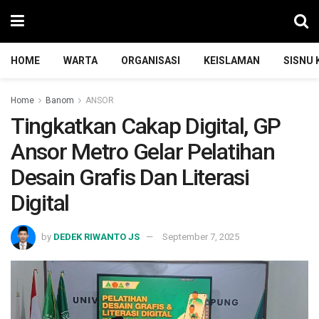
HOME
WARTA
ORGANISASI
KEISLAMAN
SISNU
Home
Banom
ANSOR
Tingkatkan Cakap Digital, GP
Ansor Metro Gelar Pelatihan
Desain Grafis Dan Literasi
Digital
by
DEDEK RIWANTO JS
September 7, 2025