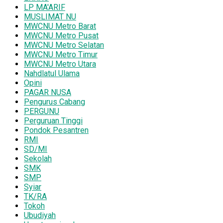
LP MA'ARIF
MUSLIMAT NU
MWCNU Metro Barat
MWCNU Metro Pusat
MWCNU Metro Selatan
MWCNU Metro Timur
MWCNU Metro Utara
Nahdlatul Ulama
Opini
PAGAR NUSA
Pengurus Cabang
PERGUNU
Perguruan Tinggi
Pondok Pesantren
RMI
SD/MI
Sekolah
SMK
SMP
Syiar
TK/RA
Tokoh
Ubudiyah