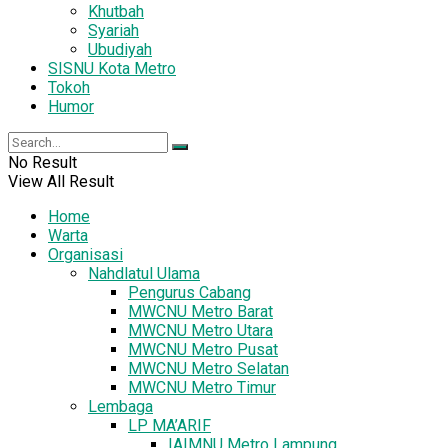
Khutbah
Syariah
Ubudiyah
SISNU Kota Metro
Tokoh
Humor
No Result
View All Result
Home
Warta
Organisasi
Nahdlatul Ulama
Pengurus Cabang
MWCNU Metro Barat
MWCNU Metro Utara
MWCNU Metro Pusat
MWCNU Metro Selatan
MWCNU Metro Timur
Lembaga
LP MA’ARIF
IAIMNU Metro Lampung