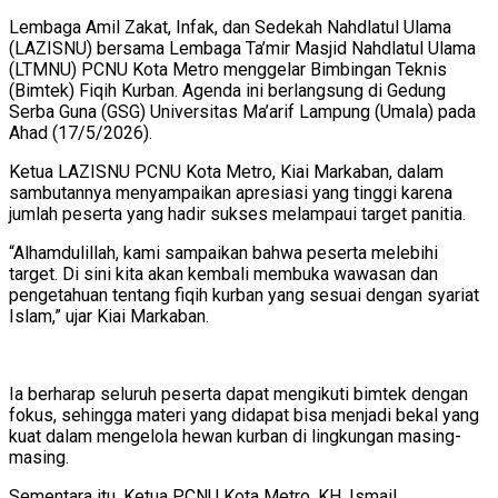
Lembaga Amil Zakat, Infak, dan Sedekah Nahdlatul Ulama
(LAZISNU) bersama Lembaga Ta’mir Masjid Nahdlatul Ulama
(LTMNU) PCNU Kota Metro menggelar Bimbingan Teknis
(Bimtek) Fiqih Kurban. Agenda ini berlangsung di Gedung
Serba Guna (GSG) Universitas Ma’arif Lampung (Umala) pada
Ahad (17/5/2026).
Ketua LAZISNU PCNU Kota Metro, Kiai Markaban, dalam
sambutannya menyampaikan apresiasi yang tinggi karena
jumlah peserta yang hadir sukses melampaui target panitia.
“Alhamdulillah, kami sampaikan bahwa peserta melebihi
target. Di sini kita akan kembali membuka wawasan dan
pengetahuan tentang fiqih kurban yang sesuai dengan syariat
Islam,” ujar Kiai Markaban.
Ia berharap seluruh peserta dapat mengikuti bimtek dengan
fokus, sehingga materi yang didapat bisa menjadi bekal yang
kuat dalam mengelola hewan kurban di lingkungan masing-
masing.
Sementara itu, Ketua PCNU Kota Metro, KH. Ismail,