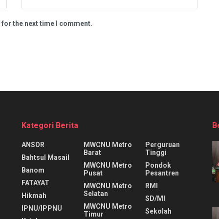
 for the next time I comment.
Kategori Berita
B
ANSOR
MWCNU Metro
Perguruan
Barat
Tinggi
Bahtsul Masail
MWCNU Metro
Pondok
Banom
Pusat
Pesantren
FATAYAT
MWCNU Metro
RMI
Selatan
Hikmah
SD/MI
MWCNU Metro
IPNU/IPPNU
Sekolah
Timur