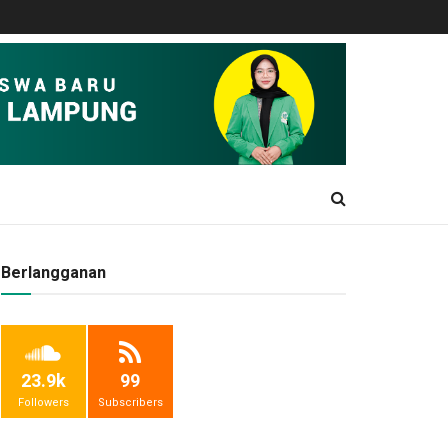
Berlangganan
23.9k
99
Followers
Subscribers