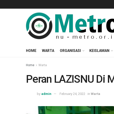
HOME
WARTA
ORGANISASI
KEISLAMAN
Home
Warta
Peran LAZISNU Di 
by
admin
February 24, 2022
in
Warta