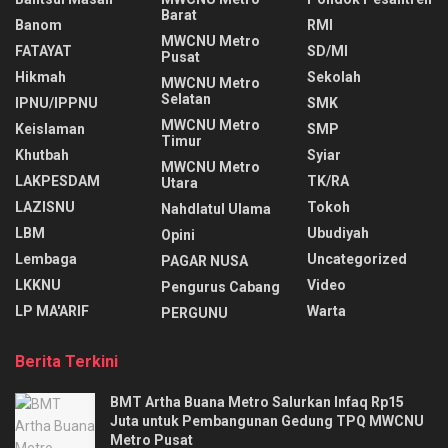
Barat
Banom
RMI
MWCNU Metro
FATAYAT
SD/MI
Pusat
Hikmah
Sekolah
MWCNU Metro
Selatan
IPNU/IPPNU
SMK
MWCNU Metro
Keislaman
SMP
Timur
Khutbah
Syiar
MWCNU Metro
LAKPESDAM
TK/RA
Utara
LAZISNU
Tokoh
Nahdlatul Ulama
LBM
Ubudiyah
Opini
Lembaga
Uncategorized
PAGAR NUSA
LKKNU
Video
Pengurus Cabang
LP MA'ARIF
Warta
PERGUNU
Berita Terkini
BMT Artha Buana Metro Salurkan Infaq Rp15
Juta untuk Pembangunan Gedung TPQ MWCNU
Metro Pusat