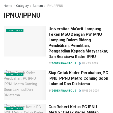
Home
Category
Banom
IPNU/IPPNU
IPNU/IPPNU
Universitas Ma’arif Lampung
IPNU/IPPNU
Teken MoU Dengan PW IPNU
Lampung Dalam Bidang
Pendidikan, Penelitian,
Pengabdian Kepada Masyarakat,
Dan Beasiswa Kader IPNU
BY
DEDEK RIWANTO JS
JULY 13, 2025
Siap Cetak Kader Perubahan, PC
IPNU/IPPNU
IPNU IPPNU Metro Coming Soon
Lakmud Dan Diklatama
BY
DEDEK RIWANTO JS
JUNE 26, 2025
Gus Robert Ketua PC IPNU
IPNU/IPPNU
Metro : Cetak Kader Militan