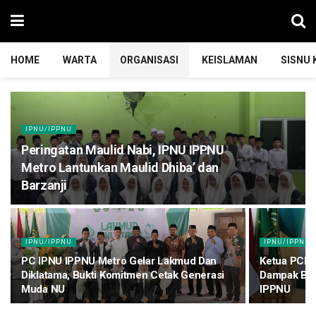
HOME
WARTA
ORGANISASI
KEISLAMAN
SISNU
IPNU/IPPNU
Peringatan Maulid Nabi, IPNU IPPNU
Metro Lantunkan Maulid Dhiba’ dan
Barzanji
IPNU/IPPNU
IPNU/IPPNU
PC IPNU IPPNU Metro Gelar Lakmud Dan
Ketua PCNU
Diklatama, Bukti Komitmen Cetak Generasi
Dampak Ber
Muda NU
IPPNU