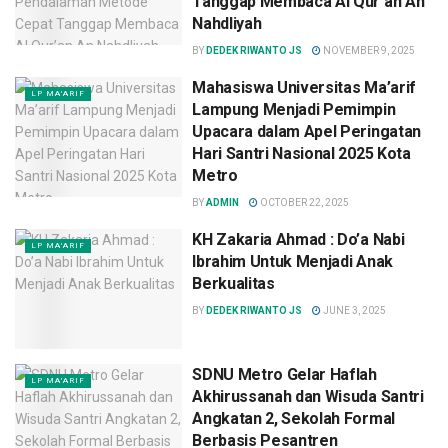
Tanggap Membaca Al Qur’an An
Nahdliyah
BY
DEDEK RIWANTO JS
NOVEMBER 9, 2025
Mahasiswa Universitas Ma’arif
LP MA'ARIF
Lampung Menjadi Pemimpin
Upacara dalam Apel Peringatan
Hari Santri Nasional 2025 Kota
Metro
BY
ADMIN
OCTOBER 22, 2025
KH Zakaria Ahmad : Do’a Nabi
LP MA'ARIF
Ibrahim Untuk Menjadi Anak
Berkualitas
BY
DEDEK RIWANTO JS
JUNE 3, 2025
SDNU Metro Gelar Haflah
LP MA'ARIF
Akhirussanah dan Wisuda Santri
Angkatan 2, Sekolah Formal
Berbasis Pesantren