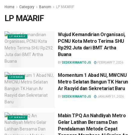
Home
Category
Banom
LP MA'ARIF
LP MA'ARIF
Wujud Kemandirian Organisasi,
LP MA'ARIF
PCNU Kota Metro Terima SHU
Rp292 Juta dari BMT Artha
Buana
BY
DEDEK RIWANTO JS
FEBRUARY 7, 2026
Momentum 1 Abad NU, MWCNU
LEMBAGA
Metro Selatan Bangun TK Harun
Ar Rasyid dan Sekretariat Baru
BY
DEDEK RIWANTO JS
JANUARY 31, 2026
Mabin TPQ An Nahdliyah Metro
LP MA'ARIF
Gelar Latihan Bersama Dan
Pendalaman Metode Cepat