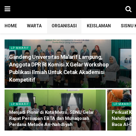
HOME
WARTA
ORGANISASI
KEISLAMAN
SISNU
LP MA'ARIF
Gandeng Universitas Ma’arif Lampung,
Anggota DPR RI Komisi X Gelar Workshop
Publikasi Ilmiah Untuk Cetak Akademisi
Kompetitif
LP MA'ARIF
LP MA'ARIF
Menjadi Pionir di Kota Metro, SDNU Gelar
Perkuat Ku
Rapat Persiapan EBTA dan Munaqosah
Nahdliyah M
Perdana Metode An-Nahdliyah
Baca Al-Qu