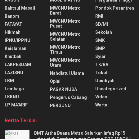
ANSOR
MUSLIMAT NU
Perguruan Tinggi
Bahtsul Masail
MWCNU Metro
Pondok Pesantren
Barat
Banom
RMI
MWCNU Metro
FATAYAT
SD/MI
Pusat
Hikmah
Sekolah
MWCNU Metro
Selatan
IPNU/IPPNU
SMK
MWCNU Metro
Keislaman
SMP
Timur
Khutbah
Syiar
MWCNU Metro
LAKPESDAM
TK/RA
Utara
LAZISNU
Tokoh
Nahdlatul Ulama
LBM
Ubudiyah
Opini
Lembaga
Uncategorized
PAGAR NUSA
LKKNU
Video
Pengurus Cabang
LP MA'ARIF
Warta
PERGUNU
Berita Terkini
BMT Artha Buana Metro Salurkan Infaq Rp15